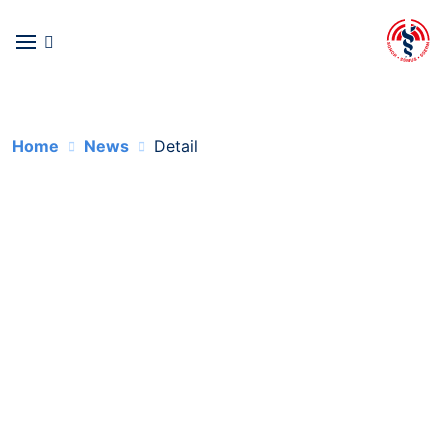
Home
News
Detail
Med Uni Graz:
Ausschreibung
Universitätsprofessur
01.07.2026
für Allgemeine Anästhesiologie, Notfall- und
Intensivmedizin