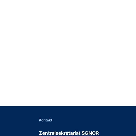
Faculties
Notarzt-Faculty
Dienstarztkurs-Faculty
Kontakt
Zentralsekretariat SGNOR