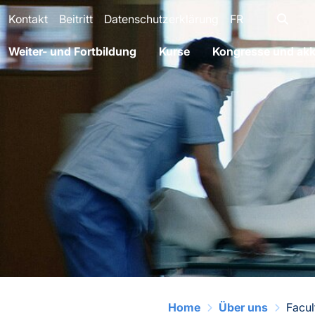
Kontakt
Beitritt
Datenschutzerklärung
FR
Weiter- und Fortbildung
Kurse
Kongresse und akkr
Home
Über uns
Facul