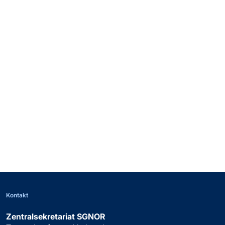
Heymann Eric
Mitglied Q-Komm
Kottmann Alexandre
Mitglied Q-Komm
von Wyl Thomas
Mitglied Q-Komm
Kontakt
Zentralsekretariat SGNOR