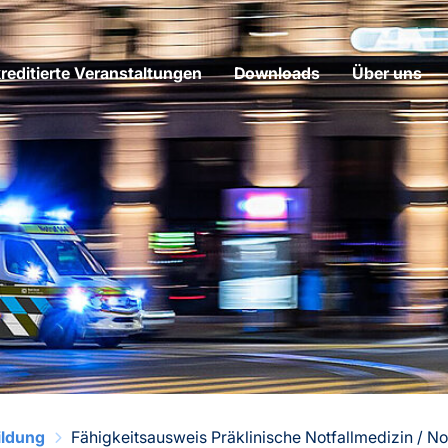
editierte Veranstaltungen
Downloads
Über uns
ildung
Fähigkeitsausweis Präklinische Notfallmedizin / N