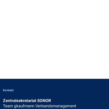
Valerie Romann
Mitglied Kommission
Thomas Sauter
Mitglied Kommission
Barbara Schild
Mitglied Kommission
Kontakt
Zentralsekretariat SGNOR
Team gkaufmann Verbandsmanagement